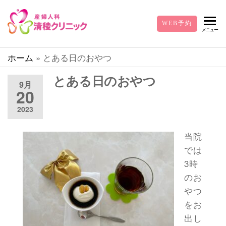
清
静岡
WEB予約
県東
メニュー
稜
部で
ク
お産
ホーム
»
とある日のおやつ
の取
リ
り扱
とある日のおやつ
9月
ニ
いを
20
中心
ッ
2023
に、
ク-
駿東
産
郡長
当院
泉町
婦
では
下長
3時
人
窪の
のお
産婦
科
人科
やつ
清稜
をお
クリ
出し
ニッ