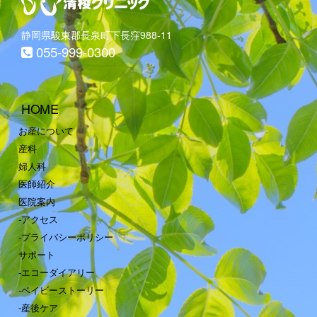
静岡県駿東郡長泉町下長窪988-11
055-999-0300
HOME
お産について
産科
婦人科
医師紹介
医院案内
-アクセス
-プライバシーポリシー
サポート
-エコーダイアリー
-ベイビーストーリー
-産後ケア