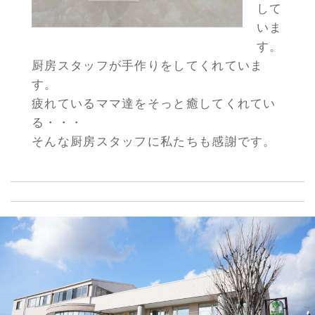
して
クで
す。
いま
産科
す。
で
厨房スタッフが手作りをしてくれていま
は、
す。
妊
疲れているママ達をそっと癒してくれてい
娠、
分
る・・・
娩、
そんな厨房スタッフに私たちも感謝です。
産
褥、
新生
児に
おけ
る診
療な
どを
おこ
な
い、