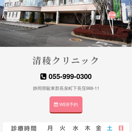
婦人
科で
は女
性に
関わ
る疾
患全
般に
対応
清稜クリニック
して
おり
ま
055-999-0300
す。
月経
静岡県駿東郡長泉町下長窪988-11
異
常・
WEB予約
月経
困難
症・
妊娠
の診