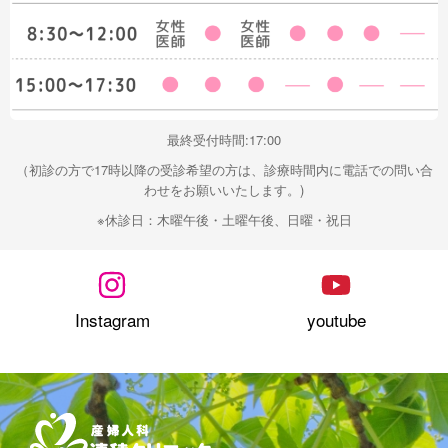
断・
妊婦
健
診・
婦人
科
最終受付時間:17:00
など
（初診の方で17時以降の受診希望の方は、診療時間内に電話での問い合
当院
わせをお願いいたします。)
へご
相談
※休診日：木曜午後・土曜午後、日曜・祝日
下さ
い。
4D
エコ
Instagram
youtube
ー・
ベイ
ビー
スト
ーリ
ー