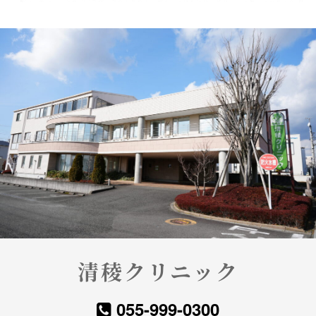
婦人
科で
は女
性に
関わ
る疾
患全
般に
対応
して
おり
ま
す。
月経
異
常・
月経
清稜クリニック
困難
症・
妊娠
055-999-0300
の診