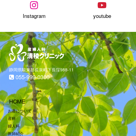
Instagram
youtube
静岡県駿東郡長泉町下長窪988-11
055-999-0300
HOME
お産について
産科
婦人科
医師紹介