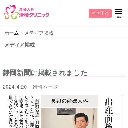
清
静岡
WEB予約
県東
メニュー
稜
部で
ク
お産
ホーム
»
メディア掲載
の取
リ
り扱
メディア掲載
ニ
いを
中心
ッ
に、
ク-
駿東
静岡新聞に掲載されました
産
郡長
泉町
婦
2024.4.20 朝刊ページ
下長
人
窪の
産婦
科
人科
清稜
クリ
ニッ